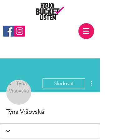
Další akce
Sledovat
Týna Vršovská