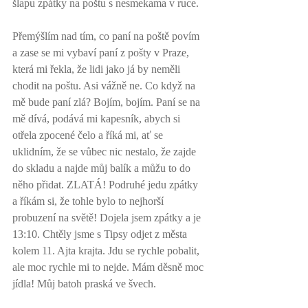
šlapu zpátky na poštu s nesmekama v ruce. 
Přemýšlím nad tím, co paní na poště povím 
a zase se mi vybaví paní z pošty v Praze, 
která mi řekla, že lidi jako já by neměli 
chodit na poštu. Asi vážně ne. Co když na 
mě bude paní zlá? Bojím, bojím. Paní se na 
mě dívá, podává mi kapesník, abych si 
otřela zpocené čelo a říká mi, ať se 
uklidním, že se vůbec nic nestalo, že zajde 
do skladu a najde můj balík a můžu to do 
něho přidat. ZLATÁ! Podruhé jedu zpátky 
a říkám si, že tohle bylo to nejhorší 
probuzení na světě! Dojela jsem zpátky a je 
13:10. Chtěly jsme s Tipsy odjet z města 
kolem 11. Ajta krajta. Jdu se rychle pobalit, 
ale moc rychle mi to nejde. Mám děsně moc 
jídla! Můj batoh praská ve švech. 