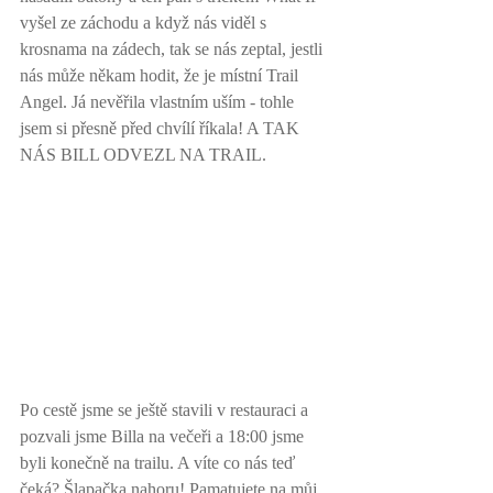
vyšel ze záchodu a když nás viděl s 
krosnama na zádech, tak se nás zeptal, jestli 
nás může někam hodit, že je místní Trail 
Angel. Já nevěřila vlastním uším - tohle 
jsem si přesně před chvílí říkala! A TAK 
NÁS BILL ODVEZL NA TRAIL. 
Po cestě jsme se ještě stavili v restauraci a 
pozvali jsme Billa na večeři a 18:00 jsme 
byli konečně na trailu. A víte co nás teď 
čeká? Šlapačka nahoru! Pamatujete na můj 