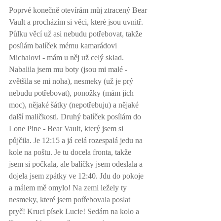
Poprvé konečně otevírám můj ztracený Bear 
Vault a procházím si věci, které jsou uvnitř. 
Půlku věcí už asi nebudu potřebovat, takže 
posílám balíček mému kamarádovi 
Michalovi - mám u něj už celý sklad. 
Nabalila jsem mu boty (jsou mi malé - 
zvětšila se mi noha), nesmeky (už je prý 
nebudu potřebovat), ponožky (mám jich 
moc), nějaké šátky (nepotřebuju) a nějaké 
další maličkosti. Druhý balíček posílám do 
Lone Pine - Bear Vault, který jsem si 
půjčila. Je 12:15 a já celá rozespalá jedu na 
kole na poštu. Je tu docela fronta, takže 
jsem si počkala, ale balíčky jsem odeslala a 
dojela jsem zpátky ve 12:40. Jdu do pokoje 
a málem mě omylo! Na zemi ležely ty 
nesmeky, které jsem potřebovala poslat 
pryč! Kruci písek Lucie! Sedám na kolo a 