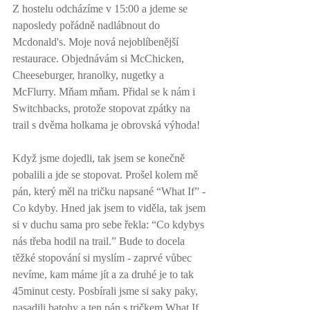
Z hostelu odcházíme v 15:00 a jdeme se 
naposledy pořádně nadlábnout do 
Mcdonald's. Moje nová nejoblíbenější 
restaurace. Objednávám si McChicken, 
Cheeseburger, hranolky, nugetky a 
McFlurry. Mňam mňam. Přidal se k nám i 
Switchbacks, protože stopovat zpátky na 
trail s dvěma holkama je obrovská výhoda! 
Když jsme dojedli, tak jsem se konečně 
pobalili a jde se stopovat. Prošel kolem mě 
pán, který měl na tričku napsané “What If” - 
Co kdyby. Hned jak jsem to viděla, tak jsem 
si v duchu sama pro sebe řekla: “Co kdybys 
nás třeba hodil na trail.” Bude to docela 
těžké stopování si myslím - zaprvé vůbec 
nevíme, kam máme jít a za druhé je to tak 
45minut cesty. Posbírali jsme si saky paky, 
nasadili batohy a ten pán s tričkem What If 