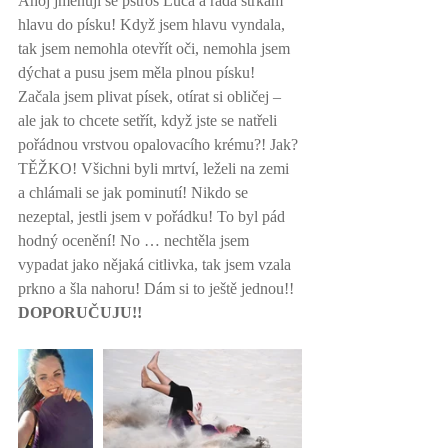
Ahoj jmenuji se pštros Lůca a ráda strkám 
hlavu do písku! Když jsem hlavu vyndala, 
tak jsem nemohla otevřít oči, nemohla jsem 
dýchat a pusu jsem měla plnou písku! 
Začala jsem plivat písek, otírat si obličej – 
ale jak to chcete setřít, když jste se natřeli 
pořádnou vrstvou opalovacího krému?! Jak? 
TĚŽKO! Všichni byli mrtví, leželi na zemi 
a chlámali se jak pominutí! Nikdo se 
nezeptal, jestli jsem v pořádku! To byl pád 
hodný ocenění! No … nechtěla jsem 
vypadat jako nějaká citlivka, tak jsem vzala 
prkno a šla nahoru! Dám si to ještě jednou!! 
DOPORUČUJU!!