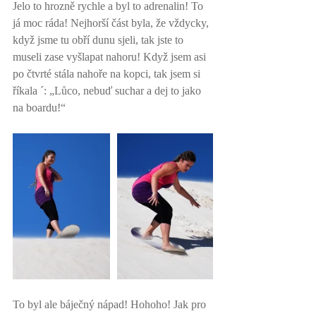
Jelo to hrozně rychle a byl to adrenalin! To 
já moc ráda! Nejhorší část byla, že vždycky, 
když jsme tu obří dunu sjeli, tak jste to 
museli zase vyšlapat nahoru! Když jsem asi 
po čtvrté stála nahoře na kopci, tak jsem si 
říkala ´: „Lůco, nebuď suchar a dej to jako 
na boardu!“ 
To byl ale báječný nápad! Hohoho! Jak pro 